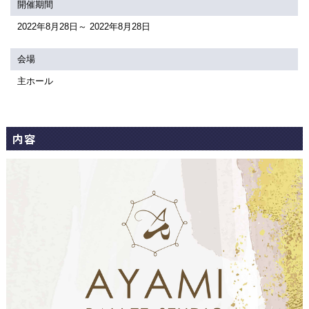
関連団体・施設
開催期間
2022年8月28日～ 2022年8月28日
アクセシビリティ/
会員制度のご案内
サービス
会場
座席表
月間スケジュール
主ホール
プラットニュース
出版物・映像
内容
交通アクセス
お問合せ
サイトマップ
トップに戻る