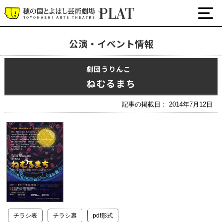
公演・イベント情報
最新の公演・イベント情報
劇団うりんこ
演劇・ダンス・音楽など
ねむるまち
公式SNS
ワークショップ・講座
記事の掲載日： 2014年7月12日
イベント
プラットについて
チケット・座席表・鑑賞サポートなど
施設の利用について
サポート
チラシ表
チラシ裏
pdf形式