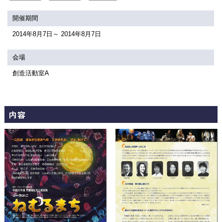
関連団体・施設
開催期間
アクセシビリティ/
会員制度のご案内
2014年8月7日～ 2014年8月7日
サービス
座席表
月間スケジュール
会場
創造活動室A
プラットニュース
出版物・映像
内容
交通アクセス
お問合せ
サイトマップ
トップに戻る