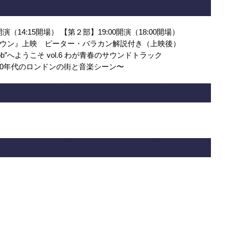
開演（14:15開場） 【第２部】19:00開演（18:00開場）
ウン』上映 ピーター・バラカン解説付き（上映後）
pb”へようこそ vol.6 わが青春のサウンドトラック
年代のロンドンの街と音楽シーン〜