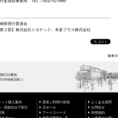
会事務局 TEL：0532-52-9980
画祭実行委員会
第２部】株式会社トヨテック、本多プラス株式会社
原町123番地
0〜20:00休館日除く）
ケット購入案内
貸室ご利用の皆様
よくある質問
25・高校生以下割引
主ホール
お問合せ
席表
アートスペース
利用規約
賞サポート
創造活動室A・B
ご支援のお願い