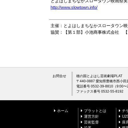
とよはしまちなかスロータウン映画祭実行委員
http://www.slowtown.info/
主催：とよはしまちなかスロータウン映
協賛：【第１部】小池商事株式会社 【
お問合せ
穂の国とよはし芸術劇場PLAT
〒440-0887 愛知県豊橋市西小田
電話番号 0532-39-8810（9:0
ファックス番号 0532-55-8192
ホーム
プラットとは
チ
運営方針
U
芸術監督
座
沿革
鑑