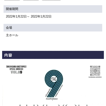
関連団体・施設
開催期間
アクセシビリティ/
会員制度のご案内
2022年1月22日～ 2022年1月22日
サービス
座席表
月間スケジュール
会場
主ホール
プラットニュース
出版物・映像
内容
交通アクセス
お問合せ
サイトマップ
トップに戻る