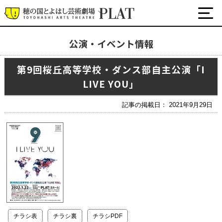
公演・イベント情報
最新の公演・イベント情報
第9回桜丘高等学校・ダンス部自主公演「I
演劇・ダンス・音楽など
LIVE YOU」
公式SNS
ワークショップ・講座
記事の掲載日： 2021年9月29日
イベント
プラットについて
チケット・座席表・鑑賞サポートなど
施設の利用について
サポート
チラシ表
チラシ裏
チラシPDF