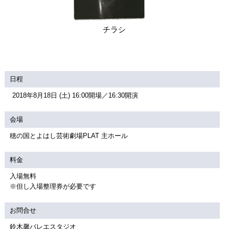
関連団体・施設
アクセシビリティ/
会員制度のご案内
チラシ
サービス
座席表
月間スケジュール
プラットニュース
出版物・映像
日程
2018年8月18日 (土) 16:00開場／16:30開演
会場
交通アクセス
お問合せ
穂の国とよはし芸術劇場PLAT 主ホール
サイトマップ
トップに戻る
料金
入場無料
※但し入場整理券が必要です
お問合せ
鈴木馨バレエスタジオ