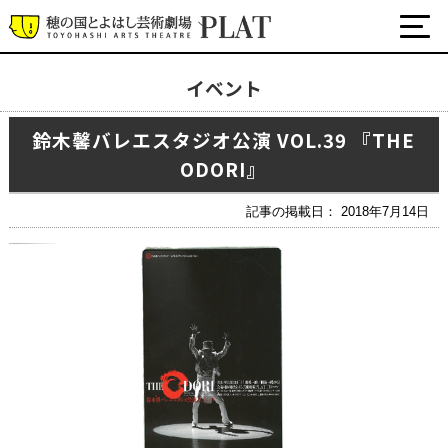
イベント
最新の公演・イベント情報
鈴木馨バレエスタジオ公演 VOL.39 『THE
演劇・ダンス・音楽など
ODORI』
公式SNS
ワークショップ・講座
記事の掲載日： 2018年7月14日
イベント
プラットについて
チケット・座席表・鑑賞サポートなど
施設の利用について
サポート