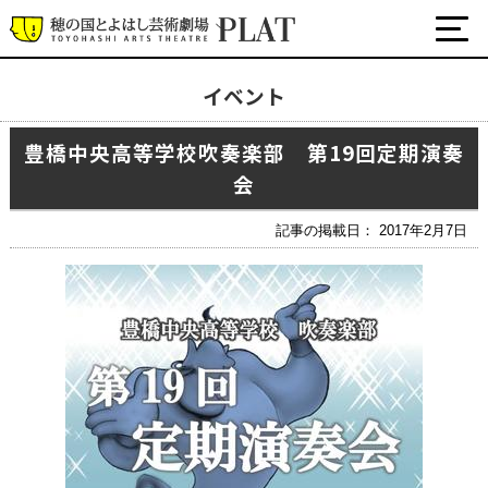
イベント
最新の公演・イベント情報
豊橋中央高等学校吹奏楽部 第19回定期演奏
演劇・ダンス・音楽など
会
公式SNS
ワークショップ・講座
記事の掲載日： 2017年2月7日
イベント
プラットについて
チケット・座席表・鑑賞サポートなど
施設の利用について
サポート