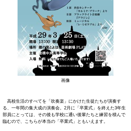
関連団体・施設
アクセシビリティ/
会員制度のご案内
サービス
座席表
月間スケジュール
プラットニュース
出版物・映像
交通アクセス
お問合せ
画像
サイトマップ
トップに戻る
高校生活のすべてを「吹奏楽」にかけた生徒たちが演奏す
る、一年間の集大成の演奏会。2月に「卒業式」を終えた3年生
部員にとっては、その後も学校に通い後輩たちと練習を積んで
臨むので、こちらが本当の「卒業式」ともいえます。