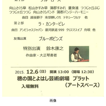
関連団体・施設
アクセシビリティ/
会員制度のご案内
サービス
座席表
月間スケジュール
プラットニュース
出版物・映像
交通アクセス
お問合せ
サイトマップ
トップに戻る
画像