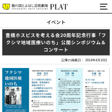
イベント
最新の公演・イベント情報
豊橋ホスピスを考える会20周年記念行事「フ
演劇・ダンス・音楽など
クシマ地域医療いのち」公開シンポジウム＆
公式SNS
ワークショップ・講座
コンサート
イベント
記事の掲載日： 2014年4月10日
プラットについて
チケット・座席表・鑑賞サポートなど
施設の利用について
サポート