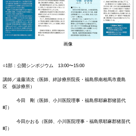
関連団体・施設
アクセシビリティ/
会員制度のご案内
サービス
座席表
月間スケジュール
画像
プラットニュース
出版物・映像
○1部：公開シンポジウム 13:00〜15:00
交通アクセス
お問合せ
講師／遠藤清次（医師、絆診療所院長・福島県南相馬市鹿島
区 仮診療所）
サイトマップ
トップに戻る
今田 剛（医師、小川医院理事・福島県耶麻郡猪苗代
町）
今田かおる（医師、小川医院理事・福島県耶麻郡猪苗代
町）