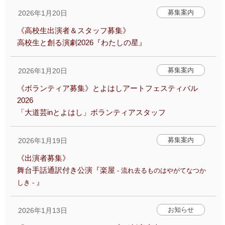
募集案内
2026年1月20日
アクセシビリティ/
会員制度のご案内
《高校生出演者＆スタッフ募集》
サービス
高校生と創る演劇2026『わたしの星』
座席表
月間スケジュール
募集案内
2026年1月20日
プラットニュース
出版物・映像
《ボランティア募集》とよはしアートフェスティバル
2026
「大道芸inとよはし」ボランティアスタッフ
交通アクセス
お問合せ
募集案内
2026年1月19日
サイトマップ
トップに戻る
《出演者募集》
舞台手話通訳付き公演『楽屋
- 流れ去るものはやがてなつか
』
しき -
お知らせ
2026年1月13日