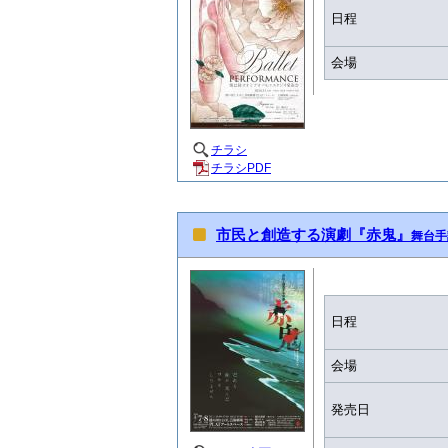
日程
会場
チラシ
チラシPDF
市民と創造する演劇『赤鬼』
舞台手
日程
会場
発売日