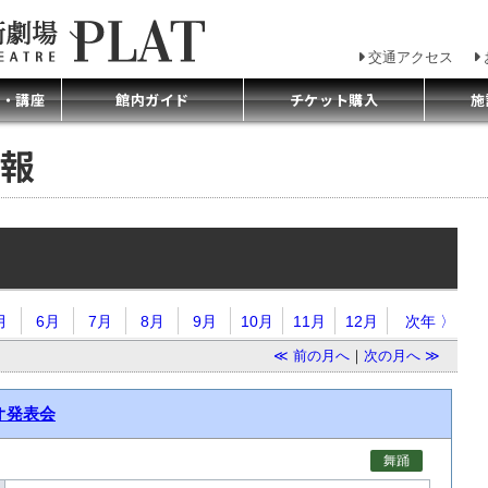
交通アクセス
プ・講座
館内ガイド
チケット購入
施
報
月
6月
7月
8月
9月
10月
11月
12月
次年 〉
≪ 前の月へ
｜
次の月へ ≫
オ発表会
舞踊