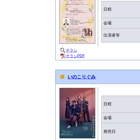
日程
会場
出演者等
チラシ
チラシPDF
いのこりぐみ
日程
会場
発売日