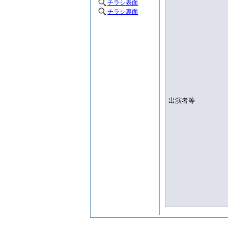
チラシ表面
チラシ裏面
出演者等