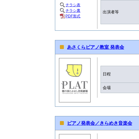
チラシ表
チラシ裏
出演者等
PDF形式
あさくらピアノ教室 発表会
日程
会場
ピアノ発表会／きらめき音楽会