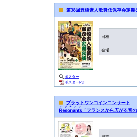
第38回豊橋素人歌舞伎保存会定期
日程
会場
ポスター
ポスターPDF
プラットワンコインコンサート
レゾナンツ
Resonants
「フランスから広がる音の
日程