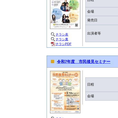
会場
発売日
出演者等
チラシ表
チラシ裏
チラシPDF
令和7年度 市民後見セミナー
日程
会場