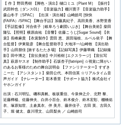
【 作 】野田秀樹 【脚色・演出】樋口ミユ［Plant M］ 【振付】
武田幹也［ダンス01］ 【音楽協力】棚川寛子 【音楽協力助手】
森山冬子［SPAC］ 【出演・演出補】山崎皓司 [快快
(FAIFA）/SPAC] 【舞台手話】加藤真紀子、高田美香、水野里香
【手話監修】河合依子［岐阜ろう劇団いぶき] 【舞台美術】柴田
隆弘 【照明】横原由祐 【音響】佐藤こうじ[Sugar Sound] 【衣
裳】長峰麻貴 【衣裳製作】雲田 恵、原田瑞枝、ルベル依子 【舞
台監督】伊東龍彦 【舞台監督助手】大地洋一/山崎牧 【演出助
手】山田朋佳 [旅するたたき場] 【記録写真】伊藤華織 【記録撮
影】田中博之 【宣伝美術】中川裕樹 [エクスラージ] 【宣伝写
真】萩原ヤスオ 【制作助手】石坂杏子[fatrripm] ☆視覚に障がい
のあるお客様のための舞台説明会 【ファシリテーター】すずき
こーた 【アシスタント】柴田公代、本田信英 ☆リアルタイム音
声ガイド 【ナレーター】彩木香里 【サポート協力】株式会社イ
ヤホンガイド
出演：石川明弘、磯和真帆、板坂重信、今泉伸之介、北野 黎、
近藤樺楊、佐藤伸夫、白井小百合、鈴木俊介、鈴木宏彰、棚橋佑
衣、塚原知世、土倉真衣、伴 美月、藤井佳子、古田 英、古田久
子、堀 健太、森川理文、山田梨央 ／ 山崎皓司