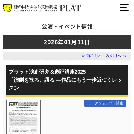
公演・イベント情報
最新の公演・イベント情報
2026年01月11日
演劇・ダンス・音楽など
公式SNS
≪ 前の月へ
｜
次の月へ ≫
ワークショップ・講座
イベント
プラット演劇研究＆劇評講座2025
「演劇を観る、語る ―作品にもう一歩近づくレッ
スン」
プラットについて
チケット・座席表・鑑賞サポートなど
ワークショップ・講座
施設の利用について
サポート