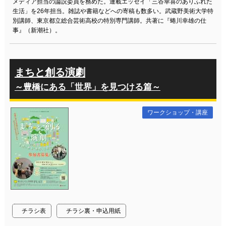
メディア担当の論説委員を務めた。連載エッセイ「三谷幸喜のありふれた
生活」を26年担当。雑誌や書籍などへの寄稿も数多い。武蔵野美術大学特
別講師、東京都立総合芸術高校の特別専門講師。共著に『蜷川幸雄の仕
事』（新潮社）。
まちと創る演劇
～豊橋にある「世界」を見つける篇～
ワークショップ・講座
チラシ表
チラシ裏・申込用紙