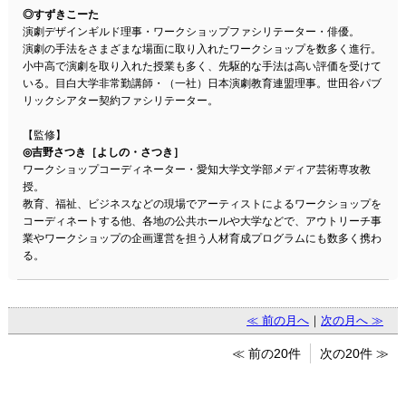
◎すずきこーた
演劇デザインギルド理事・ワークショップファシリテーター・俳優。
演劇の手法をさまざまな場面に取り入れたワークショップを数多く進行。
小中高で演劇を取り入れた授業も多く、先駆的な手法は高い評価を受けて
いる。目白大学非常勤講師・（一社）日本演劇教育連盟理事。世田谷パブ
リックシアター契約ファシリテーター。
【監修】
◎吉野さつき［よしの・さつき］
ワークショップコーディネーター・愛知大学文学部メディア芸術専攻教
授。
教育、福祉、ビジネスなどの現場でアーティストによるワークショップを
コーディネートする他、各地の公共ホールや大学などで、アウトリーチ事
業やワークショップの企画運営を担う人材育成プログラムにも数多く携わ
る。
≪ 前の月へ
｜
次の月へ ≫
≪ 前の20件
次の20件 ≫