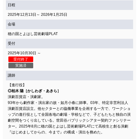
日程
2025年12月13日～ 2026年1月25日
会場
穂の国とよはし芸術劇場PLAT
受付
2025年10月30日 ～
受付終了
実施済
講師
【進行役】
◎柏木 陽［かしわぎ・あきら］
演劇百貨店・演劇家。
93年から劇作家・演出家の故・如月小春に師事。03年、特定非営利法人
演劇百貨店設立。他セクターとの協働事業を企画する一方で、ワークショ
ップの進行役として全国各地の劇場・学校などで、子どもたちと独自の演
劇空間をつくり出している。世田谷パブリックシアター契約ファシリテー
ター。2025年8月に穂の国とよはし芸術劇場PLATにて高校生と創る演劇
『はじめましてからの、今まで』の構成・演出を務めた。