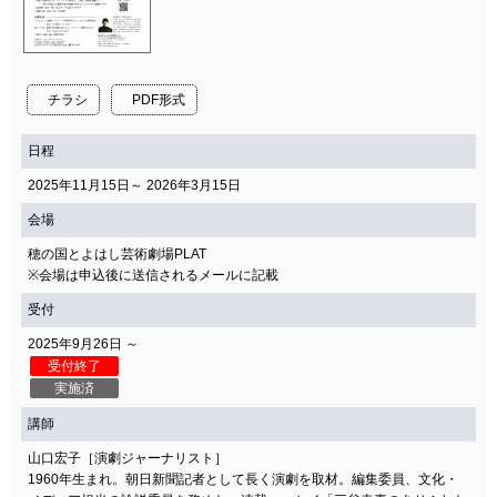
関連団体・施設
アクセシビリティ/
会員制度のご案内
サービス
チラシ
PDF形式
座席表
月間スケジュール
日程
プラットニュース
出版物・映像
2025年11月15日～ 2026年3月15日
会場
穂の国とよはし芸術劇場PLAT
交通アクセス
お問合せ
※会場は申込後に送信されるメールに記載
受付
サイトマップ
トップに戻る
2025年9月26日 ～
受付終了
実施済
講師
山口宏子［演劇ジャーナリスト］
1960年生まれ。朝日新聞記者として長く演劇を取材。編集委員、文化・