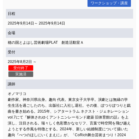
ワークショップ・講座
日程
2025年9月14日～ 2025年9月14日
会場
穂の国とよはし芸術劇場PLAT 創造活動室Ａ
受付
2025年8月2日 ～
受付終了
実施済
講師
オノマリコ
劇作家。神奈川県出身。趣向 代表。東京女子大学卒。演劇とは無縁の学
生生活を過ごしたのち、出版社に入社し退社。その後、ぽつりぽつりと戯
曲を書き始める。2015年、シアタートラム ネクスト・ジェネレーション
vol.7にて『解体されゆくアントニンレーモンド建築 旧体育館の話』を上
演し、注目される。瑞々しく色彩豊かなセリフ、言葉で時空間を飛び越え
ようとする作風を特徴とする。2024年、新しい結婚制度について描いた
趣向『べつのほしにいくまえに』が、「CoRich舞台芸術まつり！2024