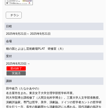
チラシ
日程
2025年9月21日～ 2025年9月21日
会場
穂の国とよはし芸術劇場PLAT 研修室（大）
受付
2025年8月23日 ～
受付終了
実施済
講師
田中綾乃（たなかあやの）
名古屋市生まれ。東京女子大学文理学部哲学科卒業。
同大学院博士課程修了（人間文化科学博士）。三重大学人文学部准教授。
演劇評論家。専門は哲学、美学、演劇論。ドイツの哲学者カントの哲学研
究を行う一方、長年の観劇歴から演劇批評にも携わる。現代演劇の批評を