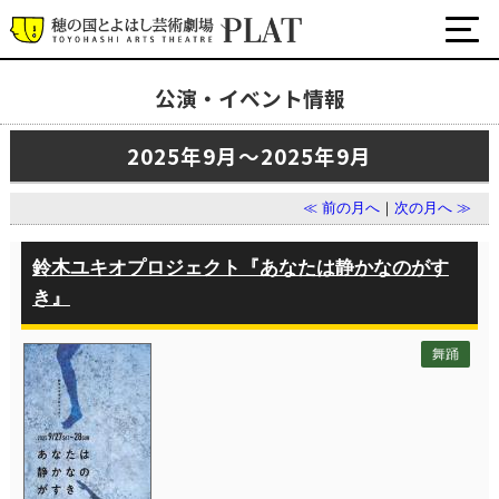
公演・イベント情報
最新の公演・イベント情報
2025年9月～2025年9月
演劇・ダンス・音楽など
公式SNS
≪ 前の月へ
｜
次の月へ ≫
ワークショップ・講座
イベント
鈴木ユキオプロジェクト『あなたは静かなのがす
き』
プラットについて
舞踊
チケット・座席表・鑑賞サポートなど
施設の利用について
サポート