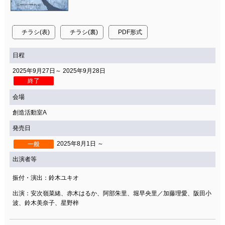
関連団体・施設
アクセシビリティ/
会員制度のご案内
チラシ(表)
チラシ(裏)
PDF形式
サービス
日程
座席表
月間スケジュール
2025年9月27日～ 2025年9月28日
プラットニュース
出版物・映像
終了
会場
創造活動室A
交通アクセス
お問合せ
発売日
2025年8月1日 ～
一般
サイトマップ
トップに戻る
出演者等
振付・演出：鈴木ユキオ
出演：安次嶺菜緒、赤木はるか、阿部朱里、堀早央里／加藤理愛、阪田小
波、鈴木美奈子、星野梓