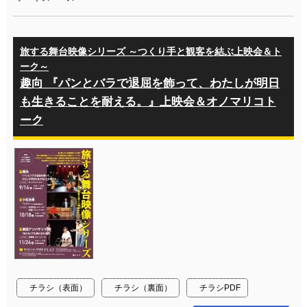
旅する舞台映像シリーズ ～つくり手と観客を結ぶ上映会＆ト
ーク～
趣向 『パンとバラで退屈を飾って、わたしが明日
も生きることを耐える。』上映会＆オノマリコト
ーク
チラシ（表面）
チラシ（裏面）
チラシPDF