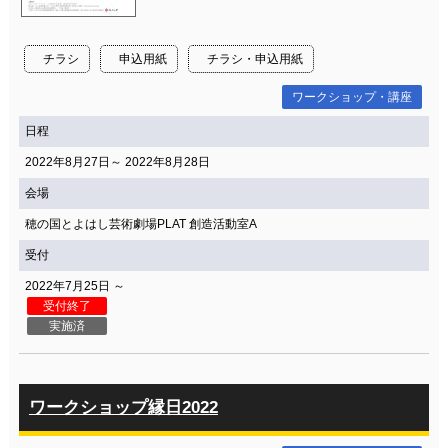
関連団体・施設
アクセシビリティ/
会員制度のご案内
チラシ
申込用紙
チラシ・申込用紙
サービス
ワークショップ・講座
座席表
月間スケジュール
日程
プラットニュース
出版物・映像
2022年8月27日～ 2022年8月28日
会場
穂の国とよはし芸術劇場PLAT 創造活動室A
交通アクセス
お問合せ
受付
2022年7月25日 ～
サイトマップ
トップに戻る
受付終了
実施済
ワークショップ縁日2022