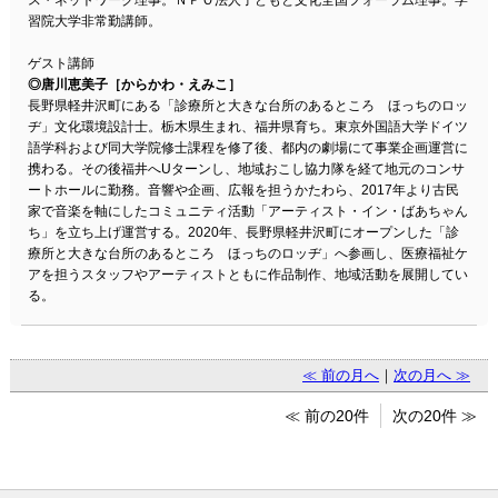
ス・ネットワーク理事。ＮＰＯ法人子どもと文化全国フォーラム理事。学
習院大学非常勤講師。
ゲスト講師
◎唐川恵美子［からかわ・えみこ］
長野県軽井沢町にある「診療所と大きな台所のあるところ ほっちのロッ
ヂ」文化環境設計士。栃木県生まれ、福井県育ち。東京外国語大学ドイツ
語学科および同大学院修士課程を修了後、都内の劇場にて事業企画運営に
携わる。その後福井へUターンし、地域おこし協力隊を経て地元のコンサ
ートホールに勤務。音響や企画、広報を担うかたわら、2017年より古民
家で音楽を軸にしたコミュニティ活動「アーティスト・イン・ばあちゃん
ち」を立ち上げ運営する。2020年、長野県軽井沢町にオープンした「診
療所と大きな台所のあるところ ほっちのロッヂ」へ参画し、医療福祉ケ
アを担うスタッフやアーティストともに作品制作、地域活動を展開してい
る。
≪ 前の月へ
｜
次の月へ ≫
≪ 前の20件
次の20件 ≫