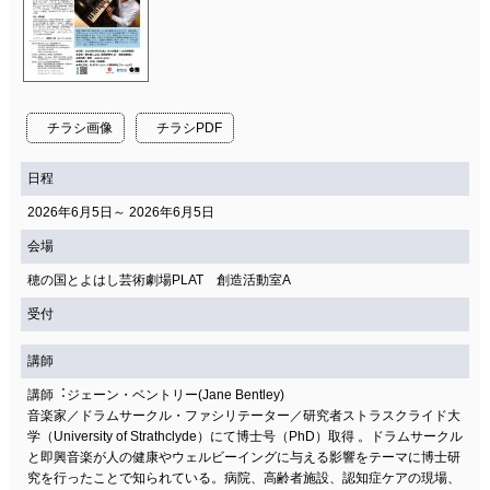
チラシ画像
チラシPDF
日程
2026年6月5日～ 2026年6月5日
会場
穂の国とよはし芸術劇場PLAT 創造活動室A
受付
講師
講師︓ジェーン・ベントリー(Jane Bentley)
音楽家／ドラムサークル・ファシリテーター／研究者ストラスクライド大
学（University of Strathclyde）にて博士号（PhD）取得 。ドラムサークル
と即興音楽が人の健康やウェルビーイングに与える影響をテーマに博士研
究を行ったことで知られている。病院、高齢者施設、認知症ケアの現場、