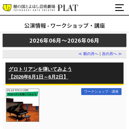
公演情報 - ワークショップ・講座
最新の公演・イベント情報
2026年06月～2026年06月
演劇・ダンス・音楽など
公式SNS
≪ 前の月へ
｜
次の月へ ≫
ワークショップ・講座
イベント
グロトリアンを弾いてみよう
【2026年6月1日～6月2日】
プラットについて
ワークショップ・講座
チケット・座席表・鑑賞サポートなど
施設の利用について
サポート