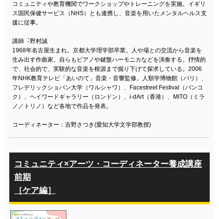
コミュニティや教育機関でワークショップやトレーニングを実施。イギリ
ス国民保健サービス（NHS）とも連携し、音楽を用いたメンタルヘルス支
援に従事。
講師︓野村誠
1968年名古屋生まれ。京都大学理学部卒業。人や場との交流から音楽を
生み出す作曲家。自らもピアノや鍵盤ハーモニカなどを演奏する。抒情的
で、社会的で、実験的な音楽を根源まで掘り下げて探求している。2006
年NHK教育テレビ「あいのて」音楽・音響監修。人類学博物館（パリ）、
フレデリックショパン大学（ワルシャワ）、Facestreet Festival（バンコ
ク）、ヘイワードギャラリー（ロンドン）、i-dArt（香港）、MITO（ミラ
ノ／トリノ）など各地で作品を発表。
コーディネーター：吉野さつき(愛知大学文学部教授)
コミュニティ×アーツ・コーディネーター養成講座
前期
［ケア編］