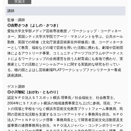
実施済
講師
監修・講師
◎吉野さつき［よしの・さつき］
愛知大学文学部メディア芸術専攻教授 ／ ワークショップ・コーディネー
ター。英国シティ大学大学院でアーツ・マネジメントを学ぶ。公共ホール
勤務、英国での研修（文化庁派遣芸術家在外研修員）後、コーディネータ
ーとして教育、福祉などの場で芸術を用いた活動に携わる。劇場や芸術団
体によるアウトリーチ事業、コミュニティアーツプログラムやアーティス
トによるワークショップの企画運営を担う人材育成にも各地で携わり、実
務家としての活動とソーシャルアートに関する実践的な研究を行ってい
る。穂の国とよはし芸術劇場PLATワークショップファシリテーター養成
講座講師。
ゲスト講師
◎小川智紀［おがわ・とものり］
認定ＮＰＯ法人ＳＴスポット横浜 理事長／社会福祉士、社会教育士。
2004年にＳＴスポット横浜の地域連携事業立ち上げに参画。現在、アー
トの現場と学校をつなぐ横浜市芸術文化教育プラットフォーム事務局、民
間の芸術文化活動を支援するヨコハマアートサイト事務局を担当。ＮＰＯ
法人アートＮＰＯリンク理事・事務局長として障害者芸術文化活動普及支
援事業の連携事務局を担当。ＮＰＯ法人ジャパン・コンテンポラリーダン