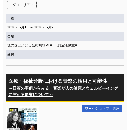
関連団体・施設
グロトリアン
アクセシビリティ/
会員制度のご案内
日程
サービス
2026年6月1日～ 2026年6月2日
座席表
月間スケジュール
会場
プラットニュース
出版物・映像
穂の国とよはし芸術劇場PLAT 創造活動室A
受付
交通アクセス
お問合せ
医療・福祉分野における音楽の活用と可能性
サイトマップ
トップに戻る
～日英の事例からみる、音楽が人の健康とウェルビーイング
に与える影響について～
ワークショップ・講座