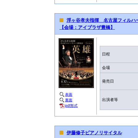
浮ヶ谷孝夫指揮 名古屋フィルハ
【会場：アイプラザ豊橋】
日程
会場
発売日
表面
出演者等
裏面
pdf形式
伊藤修子ピアノリサイタル