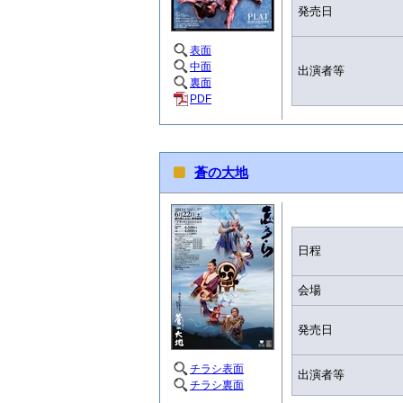
発売日
表面
中面
出演者等
裏面
PDF
蒼の大地
日程
会場
発売日
チラシ表面
出演者等
チラシ裏面