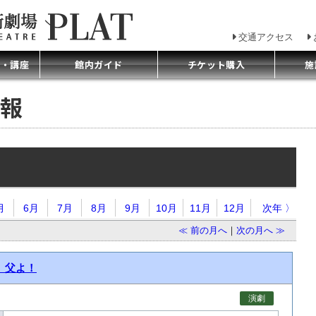
交通アクセス
プ・講座
館内ガイド
チケット購入
施
報
月
6月
7月
8月
9月
10月
11月
12月
次年 〉
≪ 前の月へ
｜
次の月へ ≫
e 父よ！
演劇