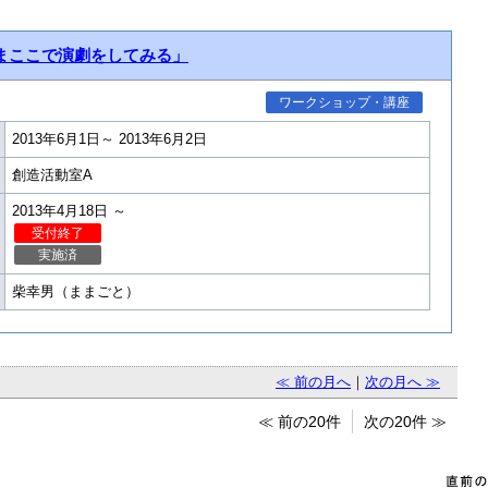
まここで演劇をしてみる」
ワークショップ・講座
2013年6月1日～ 2013年6月2日
創造活動室A
2013年4月18日 ～
受付終了
実施済
柴幸男（ままごと）
≪ 前の月へ
｜
次の月へ ≫
≪ 前の20件
次の20件 ≫