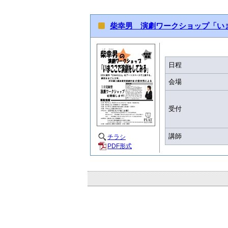
柴幸男 演劇ワークショップ「い
日程
会場
受付
講師
チラシ
PDF形式