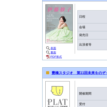
日程
会場
発売日
出演者等
表面
裏面
PDF形式
豊橋スタジオ 第11回未来をのぞ
開催期間
受付