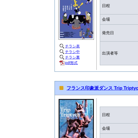
日程
会場
発売日
チラシ表
チラシ中
出演者等
チラシ裏
pdf形式
フランス印象派ダンス Trip Triptyc
日程
会場