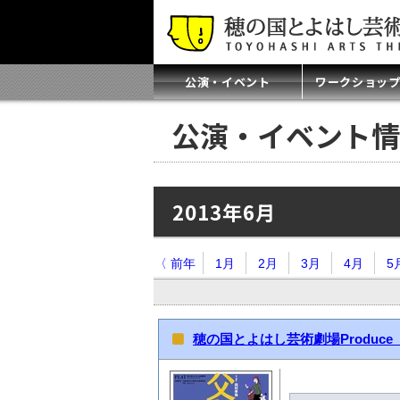
公演・イベント
ワークショッ
公演・イベント情
2013年6月
〈 前年
1月
2月
3月
4月
5
穂の国とよはし芸術劇場Produc