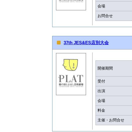
会場
お問合せ
37th JES&ES店別大会
開催期間
受付
出演
会場
料金
主催・お問合せ