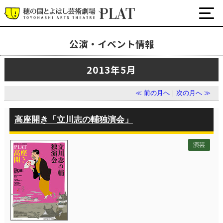
公演・イベント情報
最新の公演・イベント情報
2013年5月
演劇・ダンス・音楽など
公式SNS
≪ 前の月へ
｜
次の月へ ≫
ワークショップ・講座
イベント
高座開き「立川志の輔独演会」
演芸
プラットについて
チケット・座席表・鑑賞サポートなど
施設の利用について
サポート