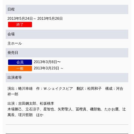
日程
2013年5月24日～ 2013年5月26日
終了
会場
主ホール
発売日
2013年3月8日〜
会員
2013年3月23日 ～
一般
出演者等
演出：蜷川幸雄 作：Ｗ.シェイクスピア 翻訳：松岡和子 構成：河合
祥一郎
出演：吉田鋼太郎、松坂桃李
木場勝己、立石涼子、星智也、矢野聖人、冨樫真、磯部勉、たかお鷹、辻
萬長、瑳川哲朗 ほか