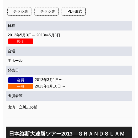
関連団体・施設
チラシ表
チラシ裏
PDF形式
アクセシビリティ/
会員制度のご案内
サービス
日程
座席表
月間スケジュール
2013年5月3日～ 2013年5月3日
終了
プラットニュース
出版物・映像
会場
主ホール
発売日
交通アクセス
お問合せ
2013年3月1日〜
会員
2013年3月16日 ～
一般
サイトマップ
トップに戻る
出演者等
出演：立川志の輔
日本縦断大連勝ツアー2013 ＧＲＡＮＤＳＬＡＭ