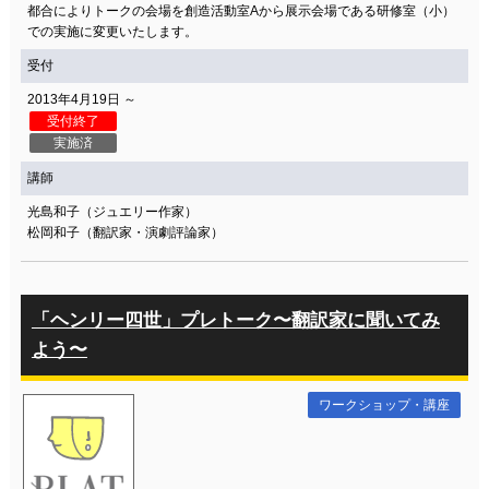
都合によりトークの会場を創造活動室Aから展示会場である研修室（小）
での実施に変更いたします。
受付
2013年4月19日 ～
受付終了
実施済
講師
光島和子（ジュエリー作家）
松岡和子（翻訳家・演劇評論家）
「ヘンリー四世」プレトーク〜翻訳家に聞いてみ
よう〜
ワークショップ・講座