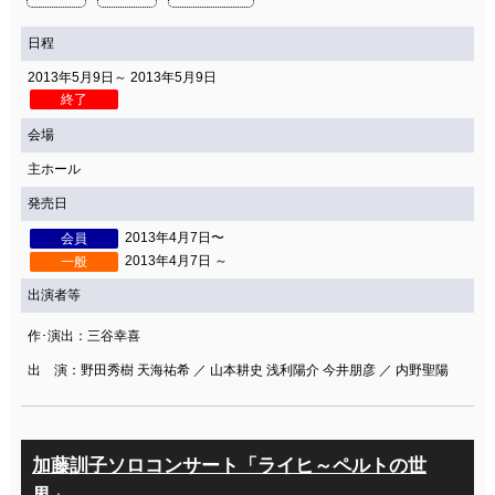
日程
2013年5月9日～ 2013年5月9日
終了
会場
主ホール
発売日
2013年4月7日〜
会員
2013年4月7日 ～
一般
出演者等
作･演出：三谷幸喜
出 演：野田秀樹 天海祐希 ／ 山本耕史 浅利陽介 今井朋彦 ／ 内野聖陽
加藤訓子ソロコンサート「ライヒ～ペルトの世