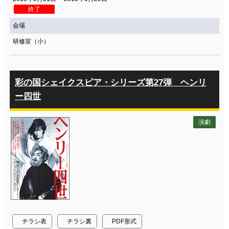
終了
会場
研修室（小）
彩の国シェイクスピア・シリーズ第27弾 ヘンリ
ー四世
演劇
チラシ表
チラシ裏
PDF形式