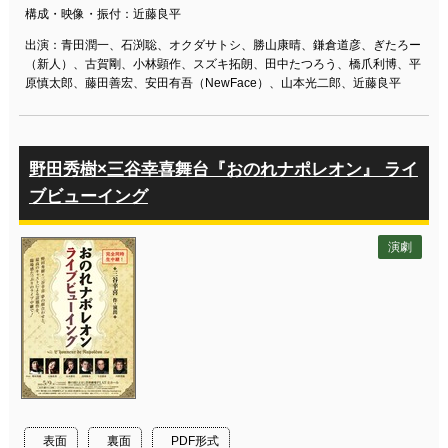
構成・映像・振付：近藤良平
出演：青田潤一、石渕聡、オクダサトシ、勝山康晴、鎌倉道彦、ぎたろー
（新人）、古賀剛、小林顕作、スズキ拓朗、田中たつろう、橋爪利博、平
原慎太郎、藤田善宏、安田有吾（NewFace）、山本光二郎、近藤良平
野田秀樹×三谷幸喜舞台『おのれナポレオン』 ライ
ブビューイング
演劇
表面
裏面
PDF形式