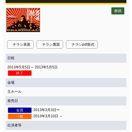
舞踊
チラシ表面
チラシ裏面
チラシpdf形式
日程
2013年5月5日～ 2013年5月5日
終了
会場
主ホール
発売日
2013年3月3日〜
会員
2013年3月10日 ～
一般
出演者等