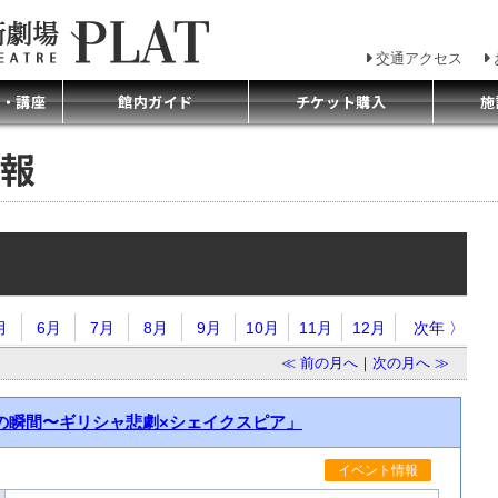
交通アクセス
プ・講座
館内ガイド
チケット購入
施
報
月
6月
7月
8月
9月
10月
11月
12月
次年 〉
≪ 前の月へ
｜
次の月へ ≫
の瞬間〜ギリシャ悲劇×シェイクスピア」
イベント情報