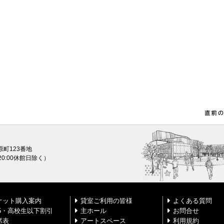
原町123番地
0〜20:00休館日除く）
ケット購入案内
貸室ご利用の皆様
よくある質問
25・高校生以下割引
主ホール
お問合せ
席表
アートスペース
利用規約