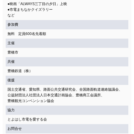
●映画「ALWAYS三丁目の夕日」上映
●市電まちなかクイズラリー
など
参加費
無料 定員600名先着順
主催
豊橋市
共催
豊橋鉄道（株）
後援
国土交通省、愛知県、路面公共交通研究会、全国路面軌道連絡協議会、
公益財団法人社団法人日本交通計画協会、豊橋商工会議所、
豊橋観光コンベンション協会
協力
とよはし市電を愛する会
お問合せ