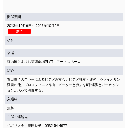
開催期間
2013年10月6日～ 2013年10月6日
終了
受付
会場
穂の国とよはし芸術劇場PLAT アートスペース
紹介
豊田映子の門下生によるピアノ演奏会。ピアノ独奏・連弾・ヴァイオリン
独奏の他、プロコフィエフ作曲「ピーターと狼」を8手連弾とパーカッシ
ョンが入って演奏する。
入場料
無料
主催・連絡先
ペガサス会 豊田映子 0532-54-4977