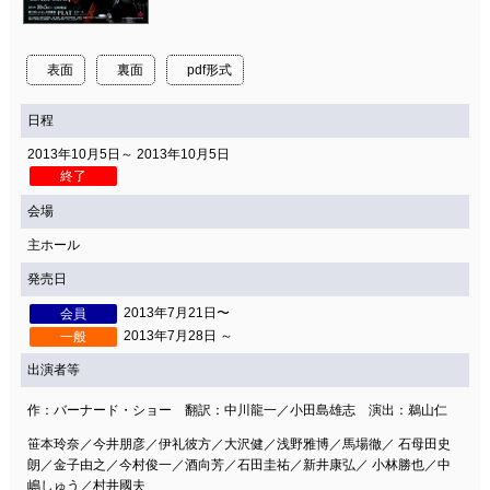
関連団体・施設
アクセシビリティ/
会員制度のご案内
表面
裏面
pdf形式
サービス
日程
座席表
月間スケジュール
2013年10月5日～ 2013年10月5日
プラットニュース
出版物・映像
終了
会場
主ホール
交通アクセス
お問合せ
発売日
2013年7月21日〜
会員
サイトマップ
トップに戻る
2013年7月28日 ～
一般
出演者等
作：バーナード・ショー 翻訳：中川龍一／小田島雄志 演出：鵜山仁
笹本玲奈／今井朋彦／伊礼彼方／大沢健／浅野雅博／馬場徹／ 石母田史
朗／金子由之／今村俊一／酒向芳／石田圭祐／新井康弘／ 小林勝也／中
嶋しゅう／村井國夫