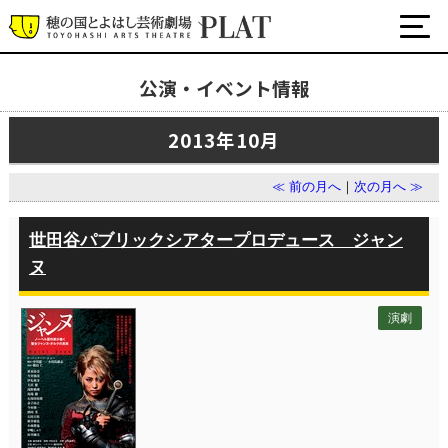
公演・イベント情報
最新の公演・イベント情報
2013年10月
演劇・ダンス・音楽など
公式SNS
≪ 前の月へ
｜
次の月へ ≫
ワークショップ・講座
イベント
世田谷パブリックシアタープロデュース ジャン
ヌ
プラットについて
演劇
チケット・座席表・鑑賞サポートなど
施設の利用について
サポート