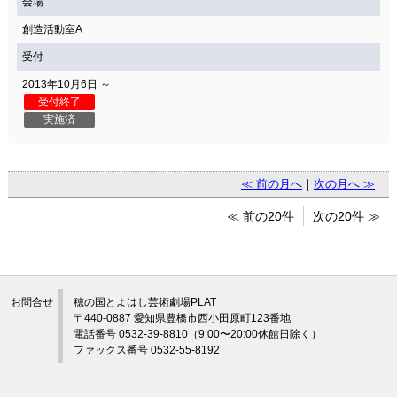
会場
創造活動室A
受付
2013年10月6日 ～
受付終了
実施済
≪ 前の月へ
｜
次の月へ ≫
≪ 前の20件
次の20件 ≫
お問合せ
穂の国とよはし芸術劇場PLAT
〒440-0887 愛知県豊橋市西小田原町123番地
電話番号 0532-39-8810（9:00〜20:00休館日除く）
ファックス番号 0532-55-8192