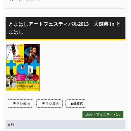
とよはしアートフェスティバル2013 大道芸 in と
よはし
チラシ表面
チラシ裏面
pdf形式
総合・フェスティバル
日程