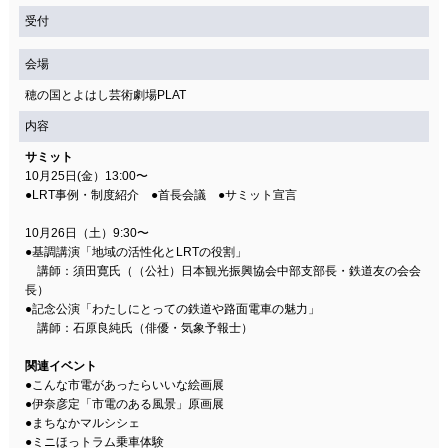
受付
会場
穂の国とよはし芸術劇場PLAT
内容
サミット
10月25日(金）13:00〜
●LRT事例・制度紹介 ●首長会議 ●サミット宣言
10月26日（土）9:30〜
●基調講演「地域の活性化とLRTの役割」
講師：須田寛氏（（公社）日本観光振興協会中部支部長・鉄道友の会会
長）
●記念公演「わたしにとっての鉄道や路面電車の魅力」
講師：石原良純氏（俳優・気象予報士）
関連イベント
●こんな市電があったらいいな絵画展
●伊奈彦定「市電のある風景」原画展
●まちなかマルシシェ
●ミニほっトラム乗車体験