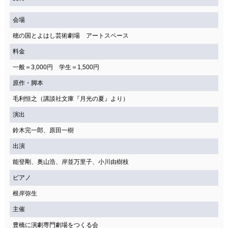
会場
穂の国とよはし芸術劇場 アートスペース
料金
一般＝3,000円 学生＝1,500円
原作・脚本
毛利恒之（講談社文庫『月光の夏』より）
演出
鈴木完一郎、原田一樹
出演
能登剛、奥山浩、岸並万里子、小川由樹枝
ピアノ
根岸弥生
主催
豊橋に演劇専門劇場をつくる会