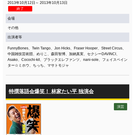
2013年10月12日～ 2013年10月13日
終了
会場
その他
出演者等
FunnyBones、Twin Tango、Jon Hicks、Fraser Hooper、Street Circus、
中国雑技芸術団、めりこ、森田智博、加納真実、セクシーDAVINCI、
Asako、Cocochi-kit、ブラックエレファンツ、nani-sole、フェイスペイン
ター☆ミホウ、ちっち、マサトモジャ
特撰落語会爆笑！ 林家たい平 独演会
演芸